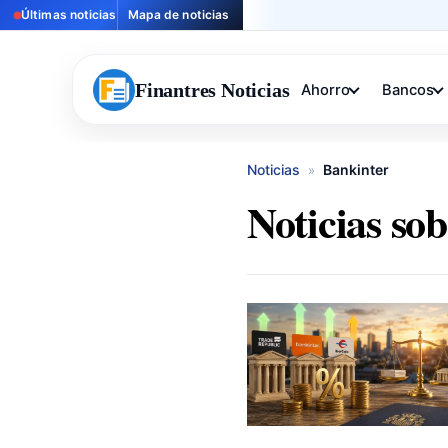
Últimas noticias
Mapa de noticias
Finantres Noticias
Ahorro
Bancos
Noticias
Bankinter
»
Noticias so