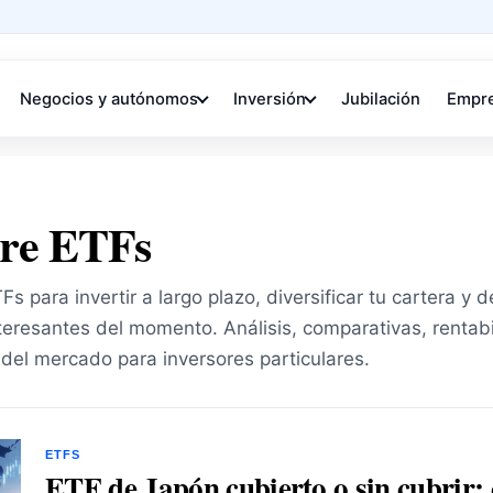
Negocios y autónomos
Inversión
Jubilación
Empr
bre ETFs
s para invertir a largo plazo, diversificar tu cartera y d
eresantes del momento. Análisis, comparativas, rentabi
del mercado para inversores particulares.
ETFS
ETF de Japón cubierto o sin cubrir: