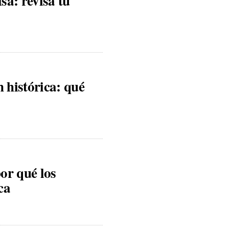
sa: revisa tu
 histórica: qué
por qué los
ca