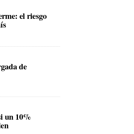
rme: el riesgo
ís
rgada de
asi un 10%
den