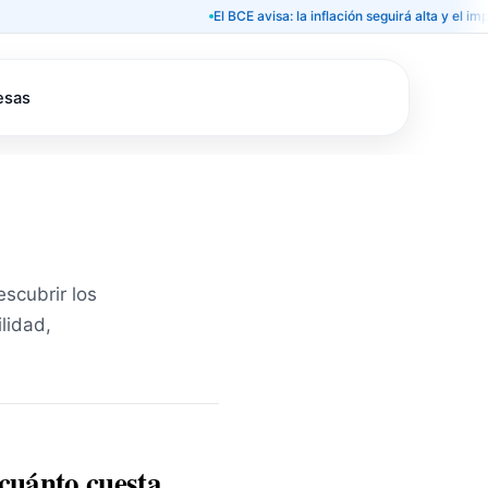
El BCE avisa: la inflación seguirá alta y el impacto en
esas
escubrir los
lidad,
 cuánto cuesta