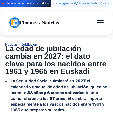
Últimas noticias
Mapa de noticias
Samsung gana un 11,5% menos en España y deja una se
Finantres Noticias
Noticias
»
Jubilación
La edad de jubilación
cambia en 2027: el dato
clave para los nacidos entre
1961 y 1965 en Euskadi
La Seguridad Social culminará en
2027
el
calendario gradual de edad de jubilación: quien no
acredite
38 años y 6 meses cotizados
tendrá
como referencia los
67 años
. El cambio importa
especialmente a los vascos nacidos entre 1961 y
1965 que preparan su retiro.