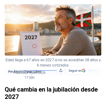
Edad llega a 67 años en 2027 si no se acreditan 38 años y
6 meses cotizados.
Seguir en
Compartir
Por Álvaro Ortega López
Publicada
9 julio 2026
17:30h
Qué cambia en la jubilación desde
2027