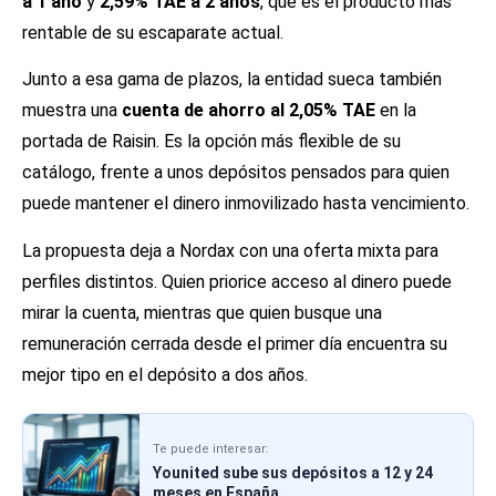
a 1 año
y
2,59% TAE a 2 años
, que es el producto más
rentable de su escaparate actual.
Junto a esa gama de plazos, la entidad sueca también
muestra una
cuenta de ahorro al 2,05% TAE
en la
portada de Raisin. Es la opción más flexible de su
catálogo, frente a unos depósitos pensados para quien
puede mantener el dinero inmovilizado hasta vencimiento.
La propuesta deja a Nordax con una oferta mixta para
perfiles distintos. Quien priorice acceso al dinero puede
mirar la cuenta, mientras que quien busque una
remuneración cerrada desde el primer día encuentra su
mejor tipo en el depósito a dos años.
Te puede interesar:
Younited sube sus depósitos a 12 y 24
meses en España