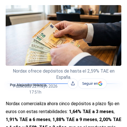
Nordax ofrece depósitos de hasta el 2,59% TAE en
España.
Seguir en
Compartir
Por Alejandro Valencia
Publicada
22 mayo 2026
17:51h
Nordax comercializa ahora cinco depósitos a plazo fijo en
euros con estas rentabilidades:
1,64% TAE a 3 meses
,
1,91% TAE a 6 meses
,
1,88% TAE a 9 meses
,
2,00% TAE