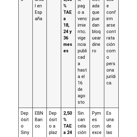
l en
%
pag
ada
e
Esp
TAE
o a
que
conf
aña
a
venc
pue
irm
18,
imie
dan
arse
24 y
nto;
bloq
cont
36
vige
uear
rata
mes
ncia
dine
ción
es
publi
ro
com
cad
o
a
pers
hast
ona
a el
jurídi
16
ca.
de
ago
sto
Dep
EBN
Dep
2,50
Sin
Pym
Es
ósit
Ban
ósit
%
can
es
una
o
co
o a
TAE
cela
con
de
Siny
plaz
a 24
ción
exce
las