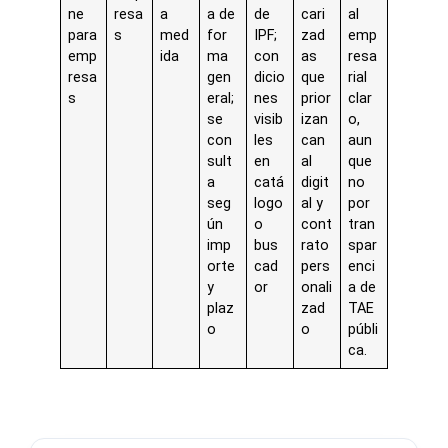
ne
resa
a
a de
de
cari
al
para
s
med
for
IPF;
zad
emp
emp
ida
ma
con
as
resa
resa
gen
dicio
que
rial
s
eral;
nes
prior
clar
se
visib
izan
o,
con
les
can
aun
sult
en
al
que
a
catá
digit
no
seg
logo
al y
por
ún
o
cont
tran
imp
bus
rato
spar
orte
cad
pers
enci
y
or
onali
a de
plaz
zad
TAE
o
o
públi
ca.