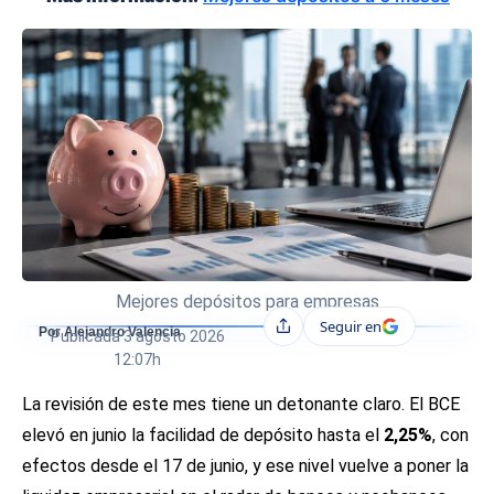
Mejores depósitos para empresas
Seguir en
Compartir
Por Alejandro Valencia
Publicada
3 agosto 2026
12:07h
La revisión de este mes tiene un detonante claro. El BCE
elevó en junio la facilidad de depósito hasta el
2,25%
, con
efectos desde el 17 de junio, y ese nivel vuelve a poner la