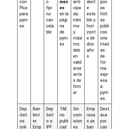
con
o
mes
anti
dent
poc
Plus
fijo
es
cipa
e
as
para
no
en la
da;
esta
fich
pym
can
pági
míni
ble y
as
es
cela
na
mo
hori
públi
ble
de
y
zont
cas
pym
máxi
e de
orie
es
mo
dos
ntad
deb
año
as
en
s
de
valid
for
arse
ma
ante
expr
s de
esa
firm
a
ar
pym
es.
Dep
Ban
Dep
TAE
Sin
Emp
Dest
ósit
kint
ósit
no
com
resa
aca
os
er
o o
publi
ision
s ya
por
onli
Emp
IPF
cad
es
ban
can