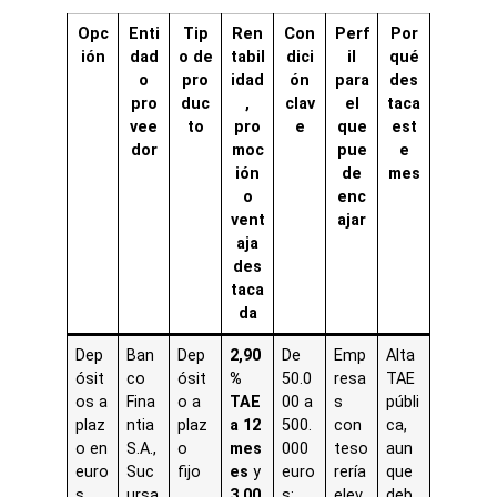
Opc
Enti
Tip
Ren
Con
Perf
Por
ión
dad
o de
tabil
dici
il
qué
o
pro
idad
ón
para
des
pro
duc
,
clav
el
taca
vee
to
pro
e
que
est
dor
moc
pue
e
ión
de
mes
o
enc
vent
ajar
aja
des
taca
da
Dep
Ban
Dep
2,90
De
Emp
Alta
ósit
co
ósit
%
50.0
resa
TAE
os a
Fina
o a
TAE
00 a
s
públi
plaz
ntia
plaz
a 12
500.
con
ca,
o en
S.A.,
o
mes
000
teso
aun
euro
Suc
fijo
es
y
euro
rería
que
s
ursa
3,00
s;
elev
deb