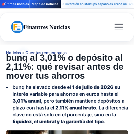
Últimas noticias
Mapa de noticias
La inversión en startups españolas crece un 32% y la f
Finantres Noticias
Noticias
»
Cuentas remuneradas
bunq al 3,01% o depósito al
2,11%: qué revisar antes de
mover tus ahorros
bunq ha elevado desde el
1 de julio de 2026
su
interés variable para ahorros en euros hasta el
3,01% anual
, pero también mantiene depósitos a
plazo con hasta el
2,11% anual bruto
. La diferencia
clave no está solo en el porcentaje, sino en la
liquidez, el umbral y la garantía del tipo
.