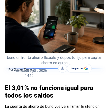
bunq enfrenta ahorro flexible y depósito fijo para captar
ahorro en euros
Seguir en
Compartir
Por Xavier Tarrasó
Publicada
5 julio 2026
14:10h
El 3,01% no funciona igual para
todos los saldos
La cuenta de ahorro de bunq vuelve a llamar la atención