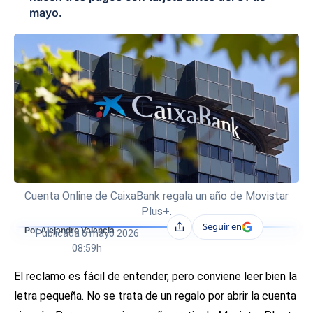
mayo.
Cuenta Online de CaixaBank regala un año de Movistar
Plus+.
Seguir en
Compartir
Por Alejandro Valencia
Publicada
6 mayo 2026
08:59h
El reclamo es fácil de entender, pero conviene leer bien la
letra pequeña. No se trata de un regalo por abrir la cuenta