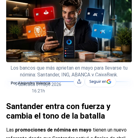
Los bancos que más aprietan en mayo para llevarse tu
nómina: Santander, ING, ABANCA y CaixaBank.
Seguir en
Compartir
Por Alejandro Valencia
Publicada
6 mayo 2026
16:21h
Santander entra con fuerza y
cambia el tono de la batalla
Las
promociones de nómina en mayo
tienen un nuevo