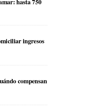
jamar: hasta 750
omiciliar ingresos
cuándo compensan