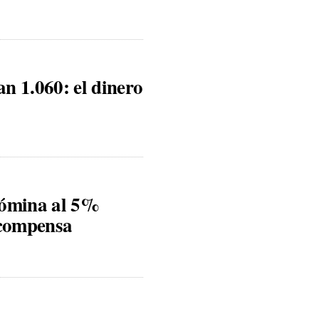
n 1.060: el dinero
nómina al 5%
 compensa