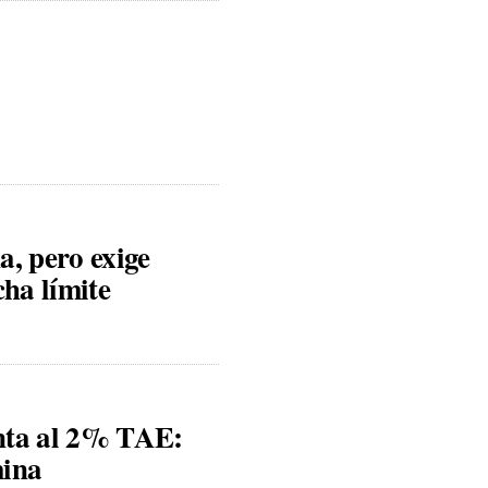
, pero exige
ha límite
enta al 2% TAE:
mina