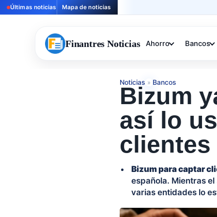
Últimas noticias
Mapa de noticias
Finantres Noticias
Ahorro
Bancos
Noticias
Bancos
»
Bizum ya
así lo u
clientes
Bizum para captar cl
española. Mientras el
varias entidades lo e