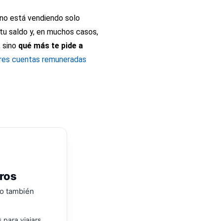
a no está vendiendo solo
, tu saldo y, en muchos casos,
, sino
qué más te pide a
ores cuentas remuneradas
rros
ro también
 para viajars