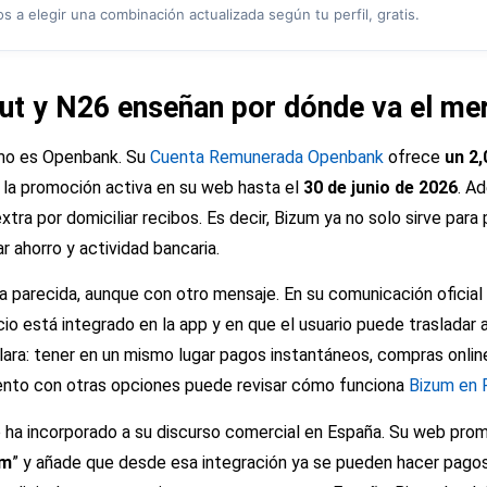
 a elegir una combinación actualizada según tu perfil, gratis.
ut y N26 enseñan por dónde va el me
smo es Openbank. Su
Cuenta Remunerada Openbank
ofrece
un 2,
n la promoción activa en su web hasta el
30 de junio de 2026
. A
tra por domiciliar recibos. Es decir, Bizum ya no solo sirve par
r ahorro y actividad bancaria.
a parecida, aunque con otro mensaje. En su comunicación oficial
io está integrado en la app y en que el usuario puede trasladar all
ara: tener en un mismo lugar pagos instantáneos, compras online 
ento con otras opciones puede revisar cómo funciona
Bizum en 
o ha incorporado a su discurso comercial en España. Su web pro
um
” y añade que desde esa integración ya se pueden hacer pagos