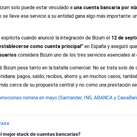
Bizum solo puede estar vinculado a
una cuenta bancaria por n
io se lleve ese servicio a su entidad gana algo más importante: u
 explícita cuando anunció la integración de Bizum el
12 de sept
establecerse como cuenta principal”
en España y aseguró que,
suarios
considera Bizum uno de los tres servicios esenciales al e
 Bizum pesa tanto en la batalla comercial. No se trata solo de o
otidiana: pagos, saldo, recibos, ahorro y, en muchos casos, tambi
más cerca de su propuesta central y no como una prestación se
omociones nómina en mayo (Santander, ING, ABANCA y CaixaBan
ZADA
l mejor stack de cuentas bancarias?