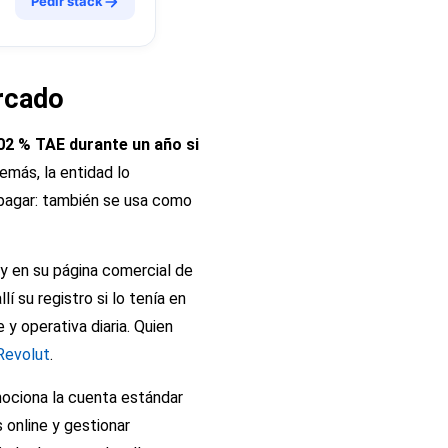
Pedir stack
rcado
02 % TAE durante un año si
demás, la entidad lo
a pagar: también se usa como
 y en su página comercial de
í su registro si lo tenía en
y operativa diaria. Quien
Revolut
.
mociona la cuenta estándar
 online y gestionar