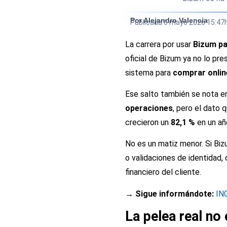
Por Alejandro Valencia
Publicada
6 mayo 2026 15:47
La carrera por usar
Bizum pa
oficial de Bizum ya no lo pr
sistema para
comprar online
Ese salto también se nota en
operaciones
, pero el dato 
crecieron un
82,1 %
en un añ
No es un matiz menor. Si Biz
o validaciones de identidad, 
financiero del cliente.
→ Sigue informándote:
ING
La pelea real no 