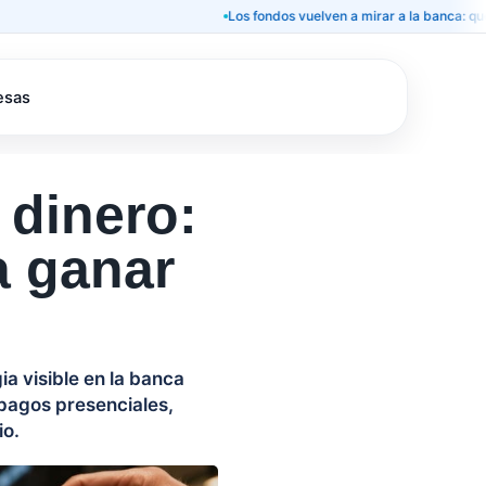
Los fondos vuelven a mirar a la banca: qué signific
esas
 dinero:
a ganar
ia visible en la banca
 pagos presenciales,
io.