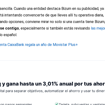
es sencilla. Cuando una entidad destaca Bizum en su publicidad, y
stá intentando convencerte de que lleves allí tu operativa diaria
ando opciones, conviene mirar no solo si una cuenta tiene Bizum
rse contigo
, especialmente si también estás revisando
las mej
do español.
enta CaixaBank regala un año de Movistar Plus+
 y gana hasta un 3,01% anual por tus aho
tal para separar objetivos, automatizar el ahorro y usar tu dine
con pagos semanales
Tarjeta, subcuentas y ventajas