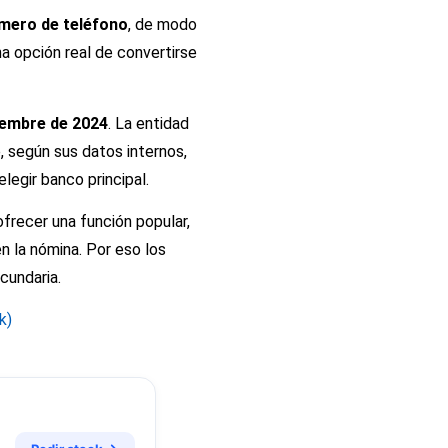
úmero de teléfono
, de modo
na opción real de convertirse
iembre de 2024
. La entidad
 según sus datos internos,
legir banco principal.
frecer una función popular,
én la nómina. Por eso los
cundaria.
k)