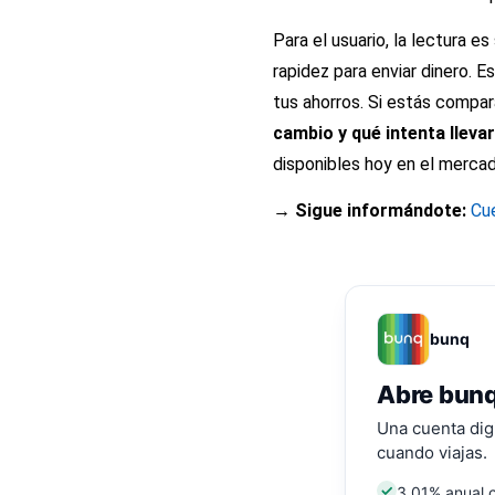
Para el usuario, la lectura 
rapidez para enviar dinero. E
tus ahorros. Si estás compar
cambio y qué intenta lleva
disponibles hoy en el merca
→ Sigue informándote:
Cu
bunq
Abre bunq
Una cuenta digi
cuando viajas.
3,01% anual 