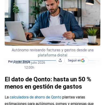
Autónomo revisando facturas y gastos desde una
plataforma digital
Seguir en
Compartir
Por Javier Borja
Publicada
9 julio 2026
12:00h
El dato de Qonto: hasta un 50 %
menos en gestión de gastos
La
calculadora de ahorro de Qonto
plantea varias
estimaciones para autónomos, pymes y empresas que