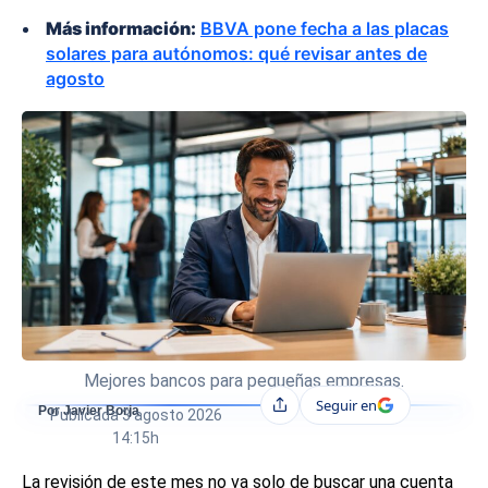
Más información:
BBVA pone fecha a las placas
solares para autónomos: qué revisar antes de
agosto
Mejores bancos para pequeñas empresas.
Seguir en
Compartir
Por Javier Borja
Publicada
3 agosto 2026
14:15h
La revisión de este mes no va solo de buscar una cuenta