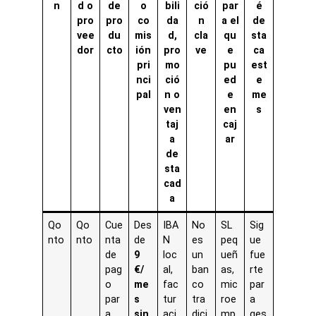
n
d o
de
o
bili
ció
par
é
pro
pro
co
da
n
a el
de
vee
du
mis
d,
cla
qu
sta
dor
cto
ión
pro
ve
e
ca
pri
mo
pu
est
nci
ció
ed
e
pal
n o
e
me
ven
en
s
taj
caj
a
ar
de
sta
cad
a
Qo
Qo
Cue
Des
IBA
No
SL
Sig
nto
nto
nta
de
N
es
peq
ue
de
9
loc
un
ueñ
fue
pag
€/
al,
ban
as,
rte
o
me
fac
co
mic
par
par
s
tur
tra
roe
a
a
sin
aci
dici
mp
ges