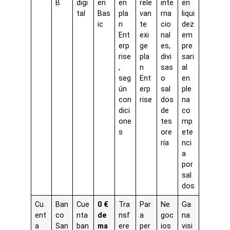
B
digi
en
en
rele
inte
en
tal
Bas
pla
van
rna
liqui
ic
n
te
cio
dez
Ent
exi
nal
em
erp
ge
es,
pre
rise
pla
divi
sari
,
n
sas
al
seg
Ent
o
en
ún
erp
sal
ple
con
rise
dos
na
dici
de
co
one
tes
mp
s
ore
ete
ría
nci
a
por
sal
dos
Cu
Ban
Cue
0 €
Tra
Par
Ne
Ga
ent
co
nta
de
nsf
a
goc
na
a
San
ban
ma
ere
per
ios
visi