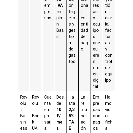
em
IVA
ón,
ona
res
tió
pre
en
tarj
l;
as
n
sas
pla
eta
es
y
diar
n
s y
enti
equ
ia,
Bas
ges
dad
ipo
fac
ic
tió
de
s
tur
n
pag
que
as
de
o
qui
y
gas
ere
con
tos
n
trol
ord
de
en
equ
digi
ipo
tal
Rev
Rev
Cue
Des
Ha
La
Em
Ha
olu
olu
nta
de
sta
re
pre
mo
t
t
em
10
2,2
mu
sas
vid
Bu
Ban
pre
€/
5%
ner
con
o
sin
k
sari
me
TA
aci
pag
fich
ess
UA
al
s
E
ón
os
a