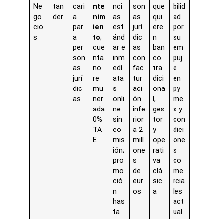
Ne
tan
cari
nte
nci
son
que
bilid
go
der
a
nim
as
as
qui
ad
cio
par
ien
est
jurí
ere
por
s
a
to
;
ánd
dic
n
su
per
cue
ar e
as
ban
em
son
nta
inm
con
co
puj
as
no
edi
fac
tra
e
jurí
re
ata
tur
dici
en
dic
mu
s
aci
ona
py
as
ner
onli
ón
l,
me
ada
ne
infe
ges
s y
0%
sin
rior
tor
con
TA
co
a 2
y
dici
E
mis
mill
ope
one
ión;
one
rati
s
pro
s
va
co
mo
de
clá
me
ció
eur
sic
rcia
n
os
a
les
has
act
ta
ual