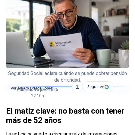
Seguridad Social aclara cuándo se puede cobrar pensión
de orfandad.
Seguir en
Compartir
Por Álvaro Ortega López
Publicada
6 julio 2026
22:10h
El matiz clave: no basta con tener
más de 52 años
La noticia ha vuelto a circular a raíz de informaciones