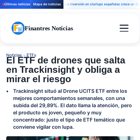
Últimas noticias
Mapa de noticias
La inversión en startups españolas crece un 32% y la
Finantres Noticias
Noticias
»
ETFs
El ETF de drones que salta
en Trackinsight y obliga a
mirar el riesgo
Trackinsight situó al Drone UCITS ETF entre los
mejores comportamientos semanales, con una
subida del 29,89%. El dato llama la atención, pero
el producto es joven, pequeño y muy
concentrado: justo el tipo de ETF temático que
conviene vigilar con lupa.