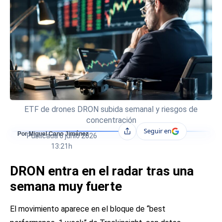
ETF de drones DRON subida semanal y riesgos de
concentración
Seguir en
Compartir
Por Miguel Cano Jiménez
Publicada
6 junio 2026
13:21h
DRON entra en el radar tras una
semana muy fuerte
El movimiento aparece en el bloque de “best