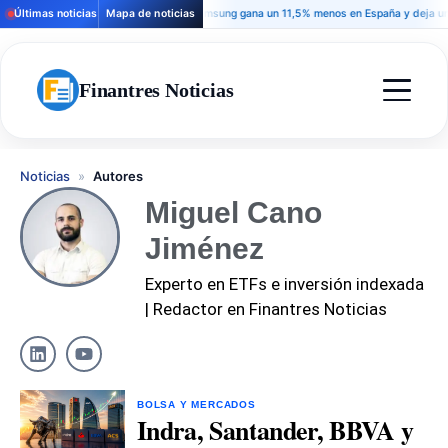
Últimas noticias
Mapa de noticias
Samsung gana un 11,5% menos en España y deja una señ
Finantres Noticias
Noticias
»
Autores
Miguel Cano
Jiménez
Experto en ETFs e inversión indexada
| Redactor en Finantres Noticias
BOLSA Y MERCADOS
Indra, Santander, BBVA y