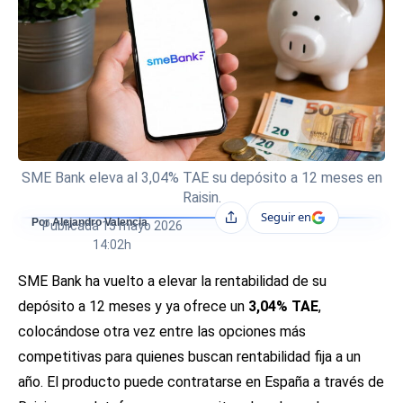
SME Bank eleva al 3,04% TAE su depósito a 12 meses en
Raisin.
Seguir en
Compartir
Por Alejandro Valencia
Publicada
15 mayo 2026
14:02h
SME Bank ha vuelto a elevar la rentabilidad de su
depósito a 12 meses y ya ofrece un
3,04% TAE
,
colocándose otra vez entre las opciones más
competitivas para quienes buscan rentabilidad fija a un
año. El producto puede contratarse en España a través de