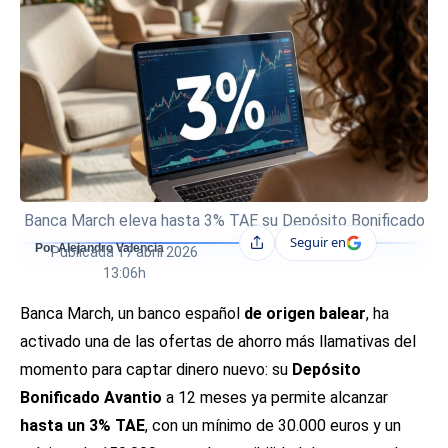
Banca March eleva hasta 3% TAE su Depósito Bonificado
Seguir en
Compartir
Por Alejandro Valencia
Publicada
17 abril 2026
13:06h
Banca March, un banco español
de origen balear
, ha
activado una de las ofertas de ahorro más llamativas del
momento para captar dinero nuevo: su
Depósito
Bonificado Avantio
a 12 meses ya permite alcanzar
hasta un 3% TAE
, con un mínimo de 30.000 euros y un