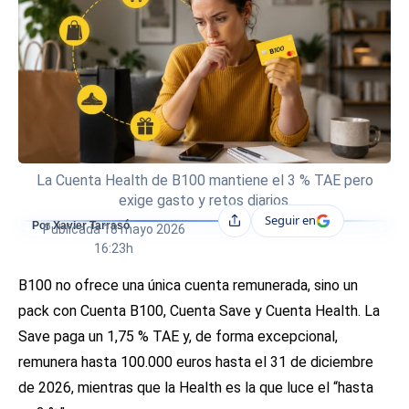
La Cuenta Health de B100 mantiene el 3 % TAE pero
exige gasto y retos diarios.
Seguir en
Compartir
Por Xavier Tarrasó
Publicada
18 mayo 2026
16:23h
B100 no ofrece una única cuenta remunerada, sino un
pack con Cuenta B100, Cuenta Save y Cuenta Health. La
Save paga un 1,75 % TAE y, de forma excepcional,
remunera hasta 100.000 euros hasta el 31 de diciembre
de 2026, mientras que la Health es la que luce el “hasta