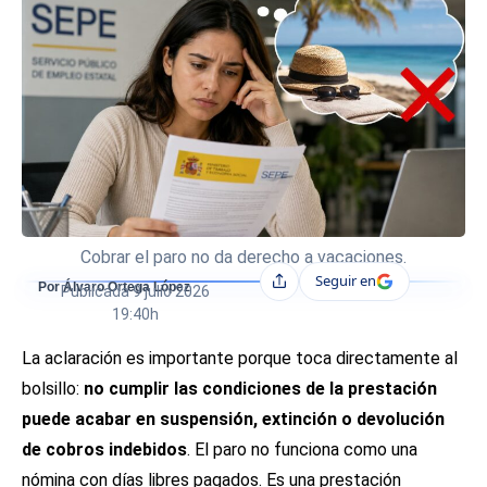
Cobrar el paro no da derecho a vacaciones.
Seguir en
Compartir
Por Álvaro Ortega López
Publicada
9 julio 2026
19:40h
La aclaración es importante porque toca directamente al
bolsillo:
no cumplir las condiciones de la prestación
puede acabar en suspensión, extinción o devolución
de cobros indebidos
. El paro no funciona como una
nómina con días libres pagados. Es una prestación