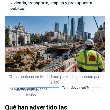
vivienda, transporte, empleo y presupuesto
público.
Obras públicas en Madrid con plazos bajo presión para
2026
Seguir en
Compartir
Por Carmen Villegas
Publicada
8 julio 2026
16:45h
Qué han advertido las