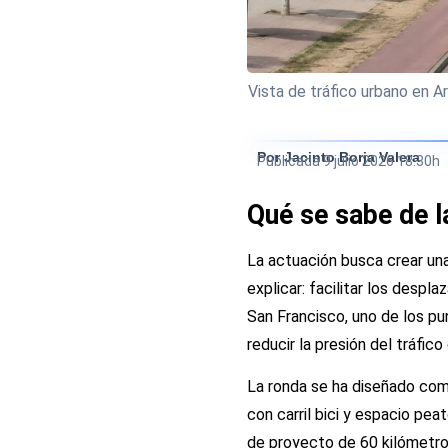
Vista de tráfico urbano en 
Por Jacinto Borja Valera
Publicada
9 julio 2026 18:30h
Qué se sabe de l
La actuación busca crear una
explicar: facilitar los despl
San Francisco, uno de los pu
reducir la presión del tráfic
La ronda se ha diseñado com
con carril bici y espacio pea
de proyecto de 60 kilómetro