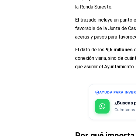
la Ronda Sureste.
El trazado incluye un punto 
favorable de la Junta de Casti
aceras y pasos para favorecer
El dato de los
9,6 millones
e
conexión viaria, sino de cuá
que asumir el Ayuntamiento.
AYUDA PARA INVER
¿Buscas p
Cuéntanos t
Por qué importa p