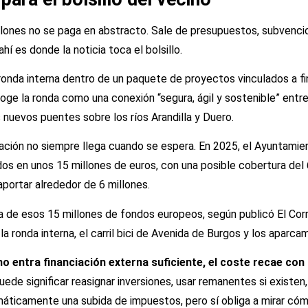
illones no se paga en abstracto. Sale de presupuestos, subvenci
hí es donde la noticia toca el bolsillo.
 ronda interna dentro de un paquete de proyectos vinculados a fi
ge la ronda como una conexión “segura, ágil y sostenible” entre
os nuevos puentes sobre los ríos Arandilla y Duero.
iación no siempre llega cuando se espera. En 2025, el Ayuntami
os en unos 15 millones de euros, con una posible cobertura del 
aportar alrededor de 6 millones.
 de esos 15 millones de fondos europeos, según publicó El Corr
 ronda interna, el carril bici de Avenida de Burgos y los aparcam
 no entra financiación externa suficiente, el coste recae co
puede significar reasignar inversiones, usar remanentes si existen,
máticamente una subida de impuestos, pero sí obliga a mirar cóm