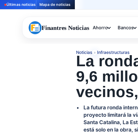
Últimas noticias
Mapa de noticias
Finantres Noticias
Ahorro
Bancos
Noticias
Infraestructuras
»
La ronda
9,6 mill
vecinos,
La futura ronda inter
proyecto limitará la v
Santa Catalina, La Est
está solo en la obra, 