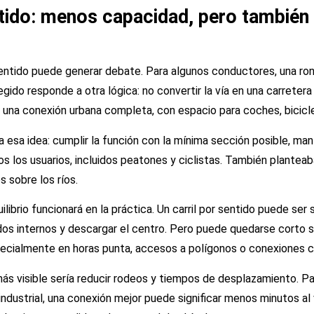
entido: menos capacidad, pero tambié
r sentido puede generar debate. Para algunos conductores, una r
gido responde a otra lógica: no convertir la vía en una carretera
en una conexión urbana completa, con espacio para coches, bicic
a esa idea: cumplir la función con la mínima sección posible, ma
s los usuarios, incluidos peatones y ciclistas. También planteab
s sobre los ríos.
ilibrio funcionará en la práctica. Un carril por sentido puede ser s
ridos internos y descargar el centro. Pero puede quedarse corto s
pecialmente en horas punta, accesos a polígonos o conexiones c
 más visible sería reducir rodeos y tiempos de desplazamiento. Pa
 industrial, una conexión mejor puede significar menos minutos al