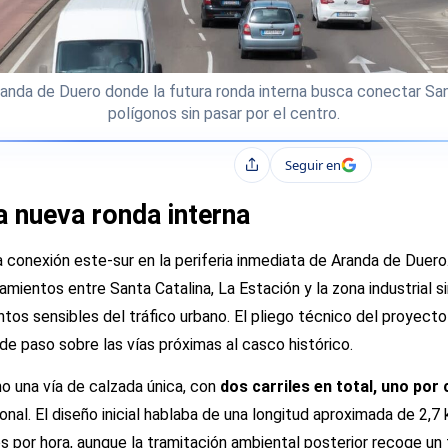
Aranda de Duero donde la futura ronda interna busca conectar Sant
polígonos sin pasar por el centro.
Seguir en
Compartir
a nueva ronda interna
 conexión este-sur en la periferia inmediata de Aranda de Duero. 
azamientos entre Santa Catalina, La Estación y la zona industrial 
ntos sensibles del tráfico urbano. El pliego técnico del proyecto
o de paso sobre las vías próximas al casco histórico.
o una vía de calzada única, con
dos carriles en total, uno por
tonal. El diseño inicial hablaba de una longitud aproximada de 2,7
s por hora, aunque la tramitación ambiental posterior recoge un