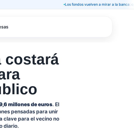
Los fondos vuelven a mirar a la banca: qué signifi
esas
 costará
ara
úblico
9,6 millones de euros
. El
xiones pensadas para unir
La clave para el vecino no
 diario.