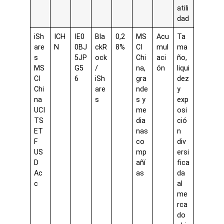
atili
dad
iSh
ICH
IE0
Bla
0,2
MS
Acu
Ta
are
N
0BJ
ckR
8%
CI
mul
ma
s
5JP
ock
Chi
aci
ño,
MS
G5
/
na,
ón
liqui
CI
6
iSh
gra
dez
Chi
are
nde
y
na
s
s y
exp
UCI
me
osi
TS
dia
ció
ET
nas
n
F
co
div
US
mp
ersi
D
añí
fica
Ac
as
da
c
al
me
rca
do