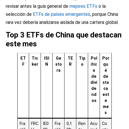
revisar antes la guía general de
mejores ETFs
o la
selección de
ETFs de países emergentes
, porque China
rara vez debería analizarse aislada de una cartera global.
Top 3 ETFs de China que destacan
este mes
ET
Tic
ISI
Ge
TE
Tip
Pol
Por
F
ker
N
sto
R
o
ític
qu
ra
a
é
de
de
divi
sta
de
ca
nd
est
os
e
me
s
Fra
FRC
IE0
Fra
0,1
Ren
Acu
Co