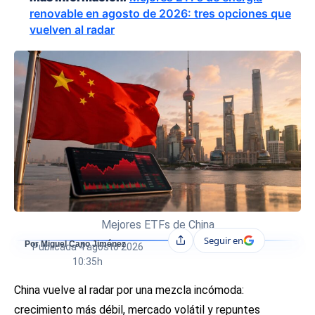
renovable en agosto de 2026: tres opciones que
vuelven al radar
Mejores ETFs de China
Seguir en
Compartir
Por Miguel Cano Jiménez
Publicada
4 agosto 2026
10:35h
China vuelve al radar por una mezcla incómoda:
crecimiento más débil, mercado volátil y repuntes