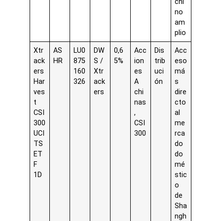
chi
no
am
plio
Xtr
AS
LU0
DW
0,6
Acc
Dis
Acc
ack
HR
875
S /
5%
ion
trib
eso
ers
160
Xtr
es
uci
má
Har
326
ack
A
ón
s
ves
ers
chi
dire
t
nas
cto
CSI
,
al
300
CSI
me
UCI
300
rca
TS
do
ET
do
F
mé
1D
stic
o
de
Sha
ngh