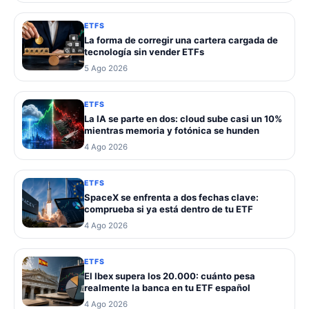
ETFS
La forma de corregir una cartera cargada de
tecnología sin vender ETFs
5 Ago 2026
ETFS
La IA se parte en dos: cloud sube casi un 10%
mientras memoria y fotónica se hunden
4 Ago 2026
ETFS
SpaceX se enfrenta a dos fechas clave:
comprueba si ya está dentro de tu ETF
4 Ago 2026
ETFS
El Ibex supera los 20.000: cuánto pesa
realmente la banca en tu ETF español
4 Ago 2026