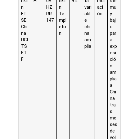
nkli
H
0B
nkli
9%
ta
mul
ste
n
HZ
n
vari
aci
mu
FT
RR
Te
abl
ón
y
SE
147
mpl
e
baj
Chi
eto
chi
o
na
n
na
par
UCI
am
a
TS
plia
exp
ET
osi
F
ció
n
am
plia
a
Chi
na
tra
s
me
ses
de
vol