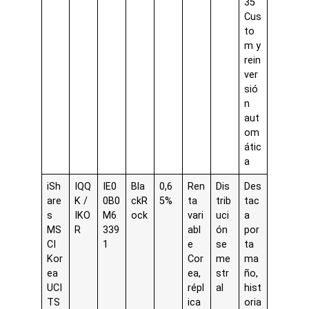
35
Cus
to
m y
rein
ver
sió
n
aut
om
átic
a
iSh
IQQ
IE0
Bla
0,6
Ren
Dis
Des
are
K /
0B0
ckR
5%
ta
trib
tac
s
IKO
M6
ock
vari
uci
a
MS
R
339
abl
ón
por
CI
1
e
se
ta
Kor
Cor
me
ma
ea
ea,
str
ño,
UCI
répl
al
hist
TS
ica
oria