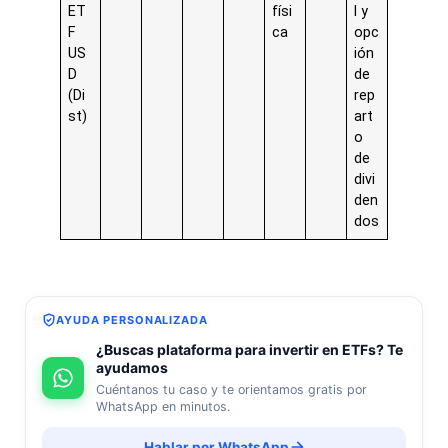
ET
físi
l y
F
ca
opc
US
ión
D
de
(Di
rep
st)
art
o
de
divi
den
dos
AYUDA PERSONALIZADA
¿Buscas plataforma para invertir en ETFs? Te
ayudamos
Cuéntanos tu caso y te orientamos gratis por
WhatsApp en minutos.
Hablar por WhatsApp