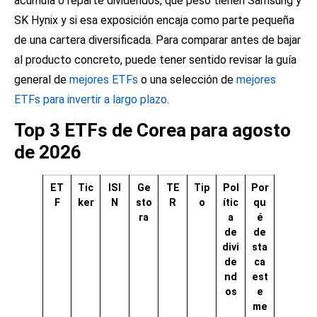
acumula o reparte dividendos, qué peso tienen Samsung y
SK Hynix y si esa exposición encaja como parte pequeña
de una cartera diversificada. Para comparar antes de bajar
al producto concreto, puede tener sentido revisar la guía
general de
mejores ETFs
o una selección de
mejores
ETFs para invertir a largo plazo
.
Top 3 ETFs de Corea para agosto
de 2026
ET
Tic
ISI
Ge
TE
Tip
Pol
Por
F
ker
N
sto
R
o
ític
qu
ra
a
é
de
de
divi
sta
de
ca
nd
est
os
e
me