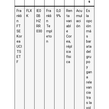
s
Fra
FLX
IE0
Fra
0,0
Ren
Acu
Es
nkli
K
0B
nkli
9%
ta
mul
la
n
HZ
n
vari
aci
opc
FT
RR
Te
abl
ón
ión
SE
030
mpl
e
má
Kor
eto
Cor
s
ea
n
ea,
bar
UCI
répl
ata
TS
ica
del
ET
físi
gru
F
ca
po
y
gan
a
rele
van
cia
tra
s la
vol