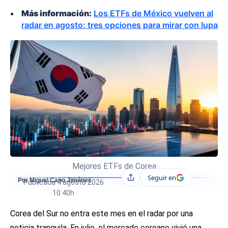
Más información:
Los ETFs de México vuelven al
radar en agosto: tres opciones para mirar con lupa
Mejores ETFs de Corea
Seguir en
Compartir
Por Miguel Cano Jiménez
Publicada
4 agosto 2026
10:40h
Corea del Sur no entra este mes en el radar por una
noticia tranquila. En julio, el mercado coreano vivió una