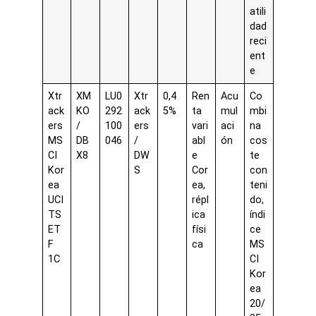
atili
dad
reci
ent
e
Xtr
XM
LU0
Xtr
0,4
Ren
Acu
Co
ack
KO
292
ack
5%
ta
mul
mbi
ers
/
100
ers
vari
aci
na
MS
DB
046
/
abl
ón
cos
CI
X8
DW
e
te
Kor
S
Cor
con
ea
ea,
teni
UCI
répl
do,
TS
ica
índi
ET
físi
ce
F
ca
MS
1C
CI
Kor
ea
20/