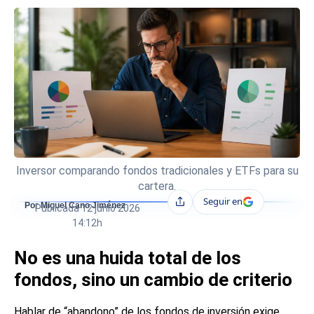
Inversor comparando fondos tradicionales y ETFs para su
cartera.
Seguir en
Compartir
Por Miguel Cano Jiménez
Publicada
12 junio 2026
14:12h
No es una huida total de los
fondos, sino un cambio de criterio
Hablar de “abandono” de los fondos de inversión exige