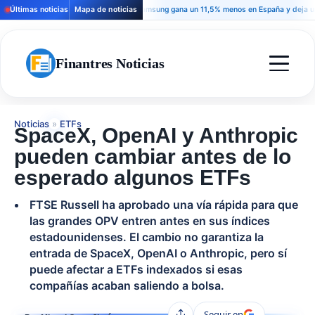
Últimas noticias
Mapa de noticias
Samsung gana un 11,5% menos en España y deja una señ
Finantres Noticias
Noticias
»
ETFs
SpaceX, OpenAI y Anthropic
pueden cambiar antes de lo
esperado algunos ETFs
FTSE Russell ha aprobado una vía rápida para que
las grandes OPV entren antes en sus índices
estadounidenses. El cambio no garantiza la
entrada de SpaceX, OpenAI o Anthropic, pero sí
puede afectar a ETFs indexados si esas
compañías acaban saliendo a bolsa.
Seguir en