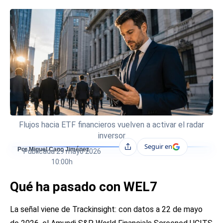
Flujos hacia ETF financieros vuelven a activar el radar
inversor
Seguir en
Compartir
Por Miguel Cano Jiménez
Publicada
29 mayo 2026
10:00h
Qué ha pasado con WEL7
La señal viene de Trackinsight: con datos a 22 de mayo