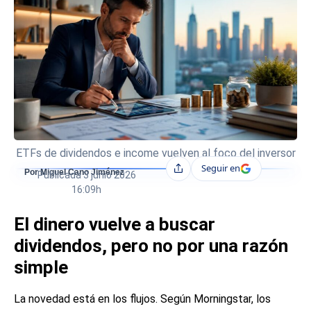
ETFs de dividendos e income vuelven al foco del inversor
Seguir en
Compartir
Por Miguel Cano Jiménez
Publicada
3 junio 2026
16:09h
El dinero vuelve a buscar
dividendos, pero no por una razón
simple
La novedad está en los flujos. Según Morningstar, los