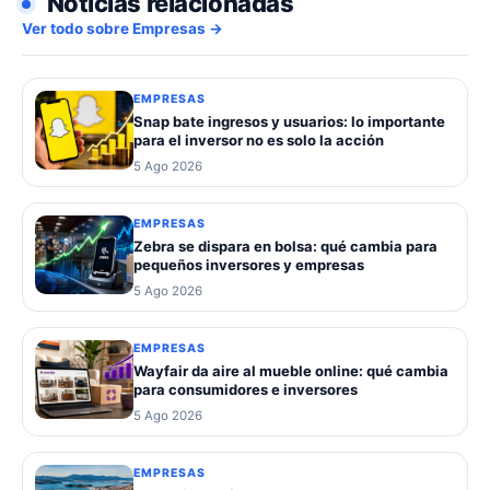
Noticias relacionadas
Ver todo sobre Empresas →
EMPRESAS
Snap bate ingresos y usuarios: lo importante
para el inversor no es solo la acción
5 Ago 2026
EMPRESAS
Zebra se dispara en bolsa: qué cambia para
pequeños inversores y empresas
5 Ago 2026
EMPRESAS
Wayfair da aire al mueble online: qué cambia
para consumidores e inversores
5 Ago 2026
EMPRESAS