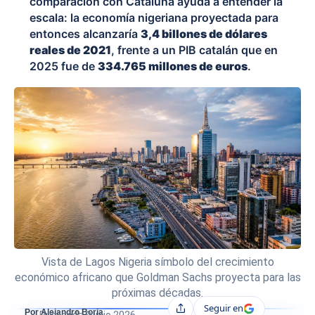
comparación con Cataluña ayuda a entender la
escala: la economía nigeriana proyectada para
entonces alcanzaría
3,4 billones de dólares
reales de 2021
, frente a un PIB catalán que en
2025 fue de
334.765 millones de euros
.
Vista de Lagos Nigeria símbolo del crecimiento
económico africano que Goldman Sachs proyecta para las
próximas décadas.
Seguir en
Compartir
Por Alejandro Borja
Publicada
9 julio 2026