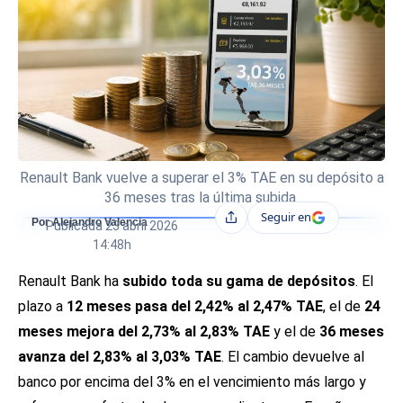
Renault Bank vuelve a superar el 3% TAE en su depósito a
36 meses tras la última subida.
Seguir en
Compartir
Por Alejandro Valencia
Publicada
23 abril 2026
14:48h
Renault Bank ha
subido toda su gama de depósitos
. El
plazo a
12 meses pasa del 2,42% al 2,47% TAE
, el de
24
meses mejora del 2,73% al 2,83% TAE
y el de
36 meses
avanza del 2,83% al 3,03% TAE
. El cambio devuelve al
banco por encima del 3% en el vencimiento más largo y