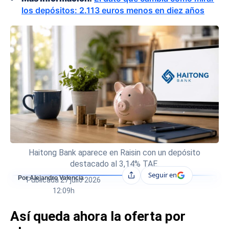
los depósitos: 2.113 euros menos en diez años
Haitong Bank aparece en Raisin con un depósito
destacado al 3,14% TAE.
Seguir en
Compartir
Por Alejandro Valencia
Publicada
27 julio 2026
12:09h
Así queda ahora la oferta por