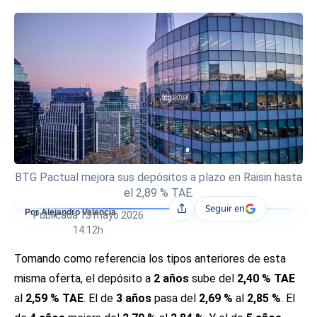
BTG Pactual mejora sus depósitos a plazo en Raisin hasta
el 2,89 % TAE.
Seguir en
Compartir
Por Alejandro Valencia
Publicada
13 mayo 2026
14:12h
Tomando como referencia los tipos anteriores de esta
misma oferta, el depósito a
2 años
sube del
2,40 % TAE
al
2,59 % TAE
. El de
3 años
pasa del
2,69 %
al
2,85 %
. El