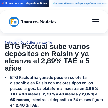
Últimas noticias
Mapa de noticias
La inversión en startups españolas crece un 32% 
Finantres Noticias
Noticias
»
Depósitos a plazo fijo
BTG Pactual sube varios
depósitos en Raisin y ya
alcanza el 2,89% TAE a 5
años
BTG Pactual ha ganado peso en su oferta
disponible en Raisin con mejores tipos en los
plazos largos. La plataforma muestra un
2,69 %
TAE a 36 meses
,
2,79 % a 48 meses
y
2,85 % a
60 meses
, mientras el depósito a 24 meses figura
en
2,40 % TAE
.