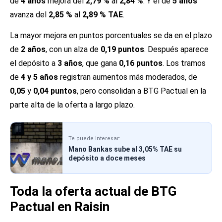
de
4 años
mejora del
2,79 %
al
2,84 %
. Y el de
5 años
avanza del
2,85 %
al
2,89 % TAE
.
La mayor mejora en puntos porcentuales se da en el plazo
de
2 años
, con un alza de
0,19 puntos
. Después aparece
el depósito a
3 años
, que gana
0,16 puntos
. Los tramos
de
4 y 5 años
registran aumentos más moderados, de
0,05
y
0,04 puntos
, pero consolidan a BTG Pactual en la
parte alta de la oferta a largo plazo.
Te puede interesar:
Mano Bankas sube al 3,05% TAE su
depósito a doce meses
Toda la oferta actual de BTG
Pactual en Raisin