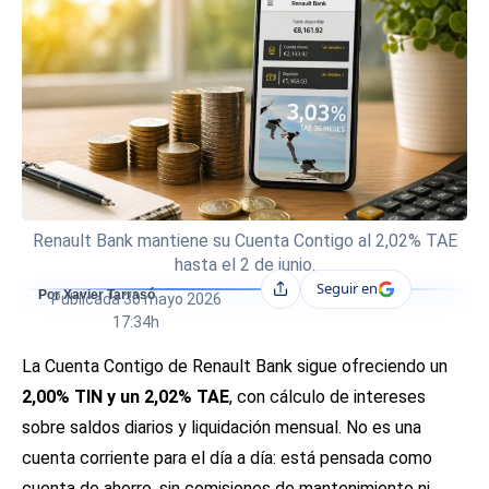
Renault Bank mantiene su Cuenta Contigo al 2,02% TAE
hasta el 2 de junio.
Seguir en
Compartir
Por Xavier Tarrasó
Publicada
30 mayo 2026
17:34h
La Cuenta Contigo de Renault Bank sigue ofreciendo un
2,00% TIN y un 2,02% TAE
, con cálculo de intereses
sobre saldos diarios y liquidación mensual. No es una
cuenta corriente para el día a día: está pensada como
cuenta de ahorro, sin comisiones de mantenimiento ni