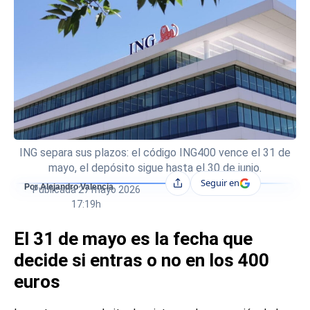
ING separa sus plazos: el código ING400 vence el 31 de
mayo, el depósito sigue hasta el 30 de junio.
Seguir en
Compartir
Por Alejandro Valencia
Publicada
27 mayo 2026
17:19h
El 31 de mayo es la fecha que
decide si entras o no en los 400
euros