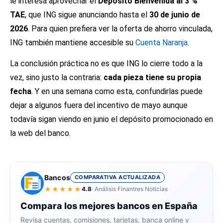
le interesa aprovechar el
Depósito Bienvenida al 3 %
TAE
, que ING sigue anunciando hasta el
30 de junio de
2026
. Para quien prefiera ver la oferta de ahorro vinculada,
ING también mantiene accesible su
Cuenta Naranja
.
La conclusión práctica no es que ING lo cierre todo a la
vez, sino justo la contraria:
cada pieza tiene su propia
fecha
. Y en una semana como esta, confundirlas puede
dejar a algunos fuera del incentivo de mayo aunque
todavía sigan viendo en junio el depósito promocionado en
la web del banco.
Bancos
COMPARATIVA ACTUALIZADA
★★★★★
4.8
· Análisis Finantres Noticias
Compara los mejores bancos en España
Revisa cuentas, comisiones, tarjetas, banca online y