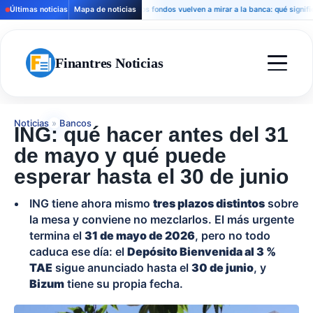
Últimas noticias
Mapa de noticias
Los fondos vuelven a mirar a la banca: qué significa pa
Finantres Noticias
Noticias
»
Bancos
ING: qué hacer antes del 31
de mayo y qué puede
esperar hasta el 30 de junio
ING tiene ahora mismo
tres plazos distintos
sobre
la mesa y conviene no mezclarlos. El más urgente
termina el
31 de mayo de 2026
, pero no todo
caduca ese día: el
Depósito Bienvenida al 3 %
TAE
sigue anunciado hasta el
30 de junio
, y
Bizum
tiene su propia fecha.