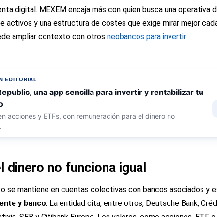
 cuenta digital. MEXEM encaja más con quien busca una operativa
 activos y una estructura de costes que exige mirar mejor cada
ede ampliar contexto con otros
neobancos para invertir
.
 EDITORIAL
epublic, una app sencilla para invertir y rentabilizar tu
o
 en acciones y ETFs, con remuneración para el dinero no
.
l dinero no funciona igual
ivo se mantiene en cuentas colectivas con bancos asociados y 
iente y banco
. La entidad cita, entre otros, Deutsche Bank, Crédi
ixis, SEB y Citibank Europe. Los valores, como acciones, ETF o