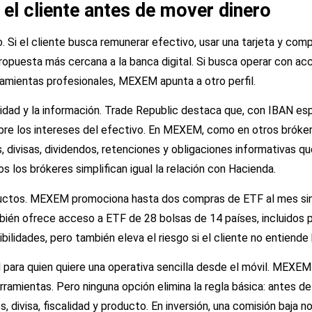
 el cliente antes de mover dinero
o. Si el cliente busca remunerar efectivo, usar una tarjeta y com
opuesta más cercana a la banca digital. Si busca operar con acc
rramientas profesionales, MEXEM apunta a otro perfil.
lidad y la información. Trade Republic destaca que, con IBAN esp
e los intereses del efectivo. En MEXEM, como en otros brókere
s, divisas, dividendos, retenciones y obligaciones informativas q
s los brókeres simplifican igual la relación con Hacienda.
ductos. MEXEM promociona hasta dos compras de ETF al mes sin
bién ofrece acceso a ETF de 28 bolsas de 14 países, incluidos 
bilidades, pero también eleva el riesgo si el cliente no entiend
 para quien quiere una operativa sencilla desde el móvil. MEXEM
amientas. Pero ninguna opción elimina la regla básica: antes de i
s, divisa, fiscalidad y producto. En inversión, una comisión baja