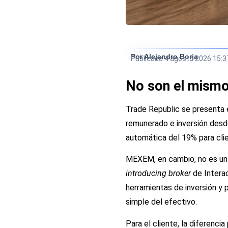
Por Alejandro Borja
Publicada
4 agosto 2026 15:3
No son el mismo 
Trade Republic se presenta 
remunerado e inversión desd
automática del 19% para cli
MEXEM, en cambio, no es un 
introducing broker
de Interac
herramientas de inversión y 
simple del efectivo.
Para el cliente, la diferenci