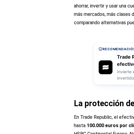
ahorrar, invertir y usar una
más mercados, más clases de
comparando alternativas pu
RECOMENDACIÓN
Trade R
efectiv
Invierte
invertido
La protección de
En Trade Republic, el efect
hasta
100.000 euros por cl
HSBC Continental Europe, Nat