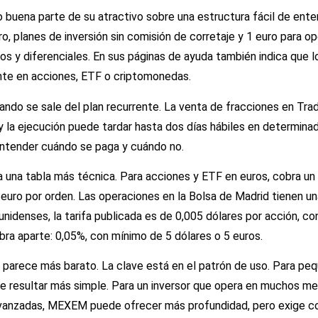
 buena parte de su atractivo sobre una estructura fácil de ente
o, planes de inversión sin comisión de corretaje y 1 euro para op
 y diferenciales. En sus páginas de ayuda también indica que lo
ente en acciones, ETF o criptomonedas.
ndo se sale del plan recurrente. La venta de fracciones en Trad
 y la ejecución puede tardar hasta dos días hábiles en determin
entender cuándo se paga y cuándo no.
a una tabla más técnica. Para acciones y ETF en euros, cobra un
 euro por orden. Las operaciones en la Bolsa de Madrid tienen u
nidenses, la tarifa publicada es de 0,005 dólares por acción, c
obra aparte: 0,05%, con mínimo de 5 dólares o 5 euros.
n parece más barato. La clave está en el patrón de uso. Para p
 resultar más simple. Para un inversor que opera en muchos mer
vanzadas, MEXEM puede ofrecer más profundidad, pero exige co