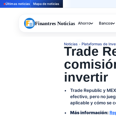
Últimas noticias
Mapa de noticias
Finantres Noticias
Ahorro
Bancos
Noticias
Plataformas de Inve
»
Trade R
comisió
invertir
Trade Republic y MEX
efectivo, pero no jueg
aplicable y cómo se c
Más información:
Rep