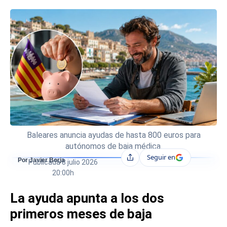
Baleares anuncia ayudas de hasta 800 euros para
autónomos de baja médica.
Seguir en
Compartir
Por Javier Borja
Publicada
8 julio 2026
20:00h
La ayuda apunta a los dos
primeros meses de baja