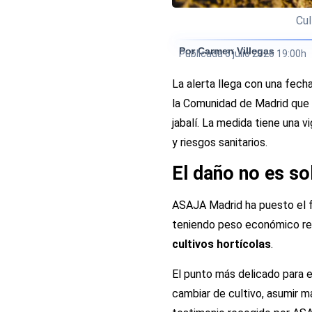
Cul
Por Carmen Villegas
Publicada
6 julio 2026 19:00h
La alerta llega con una fech
la Comunidad de Madrid que
jabalí. La medida tiene una 
y riesgos sanitarios.
El daño no es so
ASAJA Madrid ha puesto el 
teniendo peso económico real
cultivos hortícolas
.
El punto más delicado para el
cambiar de cultivo, asumir m