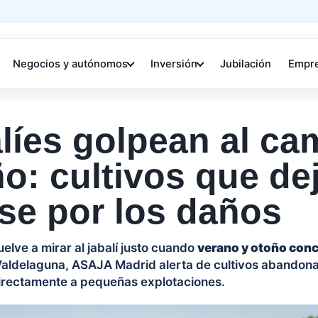
Negocios y autónomos
Inversión
Jubilación
Empr
alíes golpean al c
o: cultivos que de
se por los daños
elve a mirar al jabalí justo cuando
verano y otoño conc
Valdelaguna, ASAJA Madrid alerta de cultivos abandona
irectamente a pequeñas explotaciones.