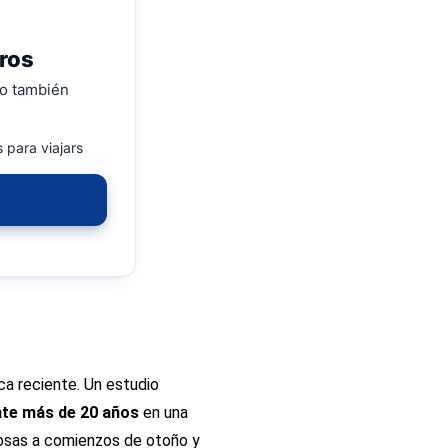
rros
ro también
 para viajars
ica reciente. Un estudio
nte más de 20 años
en una
nosas a comienzos de otoño y