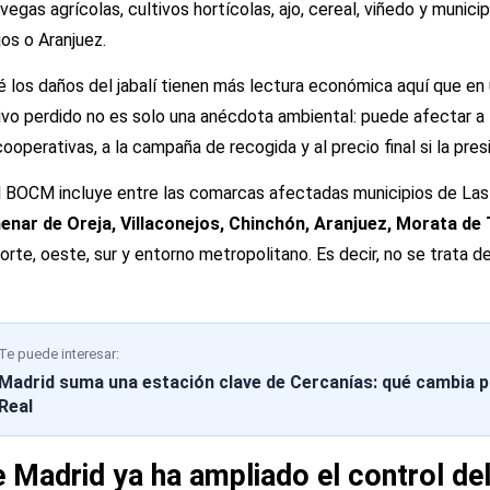
vegas agrícolas, cultivos hortícolas, ajo, cereal, viñedo y munic
os o Aranjuez.
é los daños del jabalí tienen más lectura económica aquí que e
tivo perdido no es solo una anécdota ambiental: puede afectar a
cooperativas, a la campaña de recogida y al precio final si la pres
el BOCM incluye entre las comarcas afectadas municipios de L
menar de Oreja, Villaconejos, Chinchón, Aranjuez, Morata de
rte, oeste, sur y entorno metropolitano. Es decir, no se trata d
Te puede interesar:
Madrid suma una estación clave de Cercanías: qué cambia p
Real
Madrid ya ha ampliado el control del 