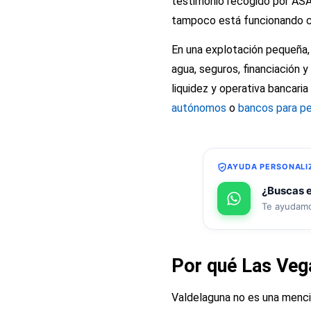
testimonio recogido por ASA
tampoco está funcionando c
En una explotación pequeña, 
agua, seguros, financiación 
liquidez y operativa bancari
autónomos
o
bancos para p
AYUDA PERSONALI
¿Buscas e
Te ayudamos
Por qué Las Vega
Valdelaguna no es una menci