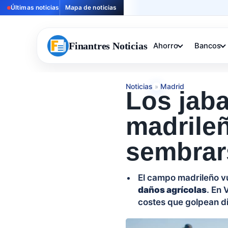
Últimas noticias
Mapa de noticias
Finantres Noticias
Ahorro
Bancos
Noticias
Madrid
»
Los jab
madrileñ
sembrar
El campo madrileño vu
daños agrícolas
. En 
costes que golpean d