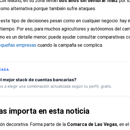
JA Madrid, en su zona llevan
dos años sin sembrar maíz
por l
omo alternativa porque también sufre ataques.
este tipo de decisiones pesan como en cualquier negocio: hay inv
y tiempo. Por eso, para muchos agricultores y autónomos del camp
a no es un detalle menor; puede ayudar consultar comparativas 
equeñas empresas
cuando la campaña se complica.
ZADA
l mejor stack de cuentas bancarias?
 a elegir una combinación actualizada según tu perfil, gratis.
s importa en esta noticia
ón decorativa. Forma parte de la
Comarca de Las Vegas
, en e