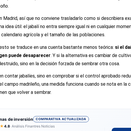
toño.
n Madrid, así que no conviene trasladarlo como si describiera e
na idea útil: el jabalí no entra siempre igual ni en cualquier mom
l calendario agrícola y el tamaño de las poblaciones.
, esto se traduce en una cuenta bastante menos teórica:
si el d
rgen puede desaparecer
. Y si la alternativa es cambiar de culti
destruido, sino en la decisión forzada de sembrar otra cosa.
en contar jabalíes, sino en comprobar si el control aprobado red
el campo madrileño, una medida funciona cuando se nota en la c
enen que volver a sembrar.
mas de inversión
COMPARATIVA ACTUALIZADA
★
4.8
· Análisis Finantres Noticias