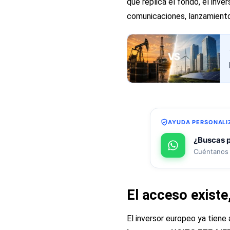
que replica el fondo, el inv
comunicaciones, lanzamientos
AYUDA PERSONALI
¿Buscas p
Cuéntanos 
El acceso existe
El inversor europeo ya tiene