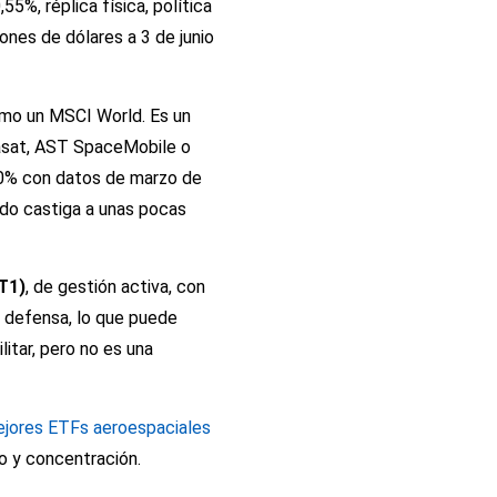
55%, réplica física, política
ones de dólares a 3 de junio
omo un MSCI World. Es un
asat, AST SpaceMobile o
60% con datos de marzo de
ado castiga a unas pocas
T1)
, de gestión activa, con
 defensa, lo que puede
itar, pero no es una
jores ETFs aeroespaciales
do y concentración.