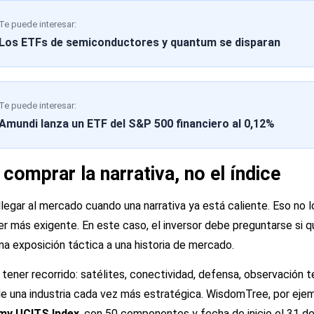
Te puede interesar:
Los ETFs de semiconductores y quantum se disparan
Te puede interesar:
Amundi lanza un ETF del S&P 500 financiero al 0,12%
 comprar la narrativa, no el índice
egar al mercado cuando una narrativa ya está caliente. Eso no 
ser más exigente. En este caso, el inversor debe preguntarse si q
una exposición táctica a una historia de mercado.
ener recorrido: satélites, conectividad, defensa, observación t
e una industria cada vez más estratégica. WisdomTree, por ejemp
y UCITS Index
, con 50 componentes y fecha de inicio el 31 d