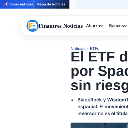
Últimas noticias
Mapa de noticias
Finantres Noticias
Ahorro
Bancos
Noticias
ETFs
»
El ETF d
por Spac
sin ries
BlackRock y WisdomTr
espacial. El movimien
inversor no es el titula