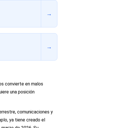
→
→
los convierte en malos
uiere una posición
errestre, comunicaciones y
lo, ya tiene creado el
e marzo de 2026. Su