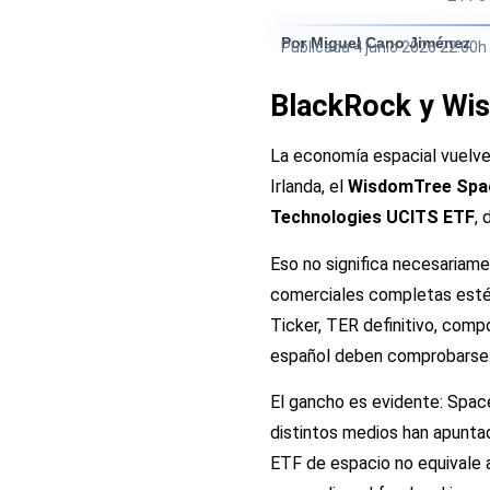
Por Miguel Cano Jiménez
Publicada
4 junio 2026 22:00h
BlackRock y Wis
La economía espacial vuelve
Irlanda, el
WisdomTree Spa
Technologies UCITS ETF
,
Eso no significa necesariam
comerciales completas estén c
Ticker, TER definitivo, comp
español deben comprobarse a
El gancho es evidente: Space
distintos medios han apuntado
ETF de espacio no equivale