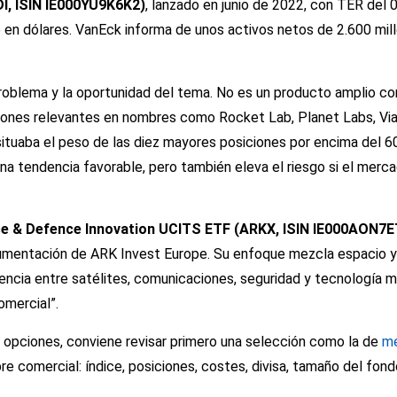
I, ISIN IE000YU9K6K2)
, lanzado en junio de 2022, con TER del 0,
 en dólares. VanEck informa de unos activos netos de 2.600 mill
problema y la oportunidad del tema. No es un producto amplio c
iones relevantes en nombres como Rocket Lab, Planet Labs, Vi
situaba el peso de las diez mayores posiciones por encima del 
na tendencia favorable, pero también eleva el riesgo si el merc
e & Defence Innovation UCITS ETF (ARKX, ISIN IE000AON7E
umentación de ARK Invest Europe. Su enfoque mezcla espacio y
encia entre satélites, comunicaciones, seguridad y tecnología mil
omercial”.
opciones, conviene revisar primero una selección como la de
me
re comercial: índice, posiciones, costes, divisa, tamaño del fon