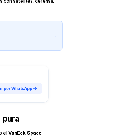
s con satélites, defensa,
→
ar por WhatsApp
n pura
s el
VanEck Space