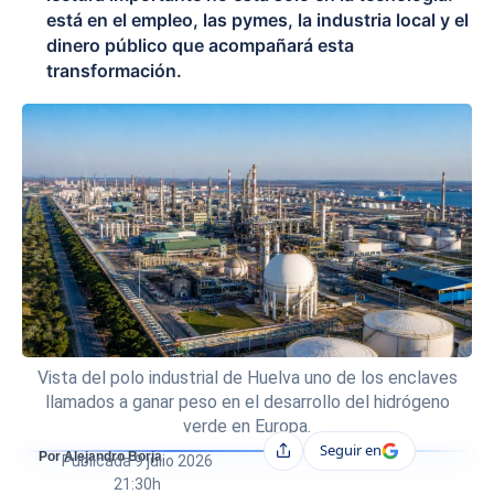
está en el empleo, las pymes, la industria local y el
dinero público que acompañará esta
transformación.
Vista del polo industrial de Huelva uno de los enclaves
llamados a ganar peso en el desarrollo del hidrógeno
verde en Europa.
Seguir en
Compartir
Por Alejandro Borja
Publicada
9 julio 2026
21:30h