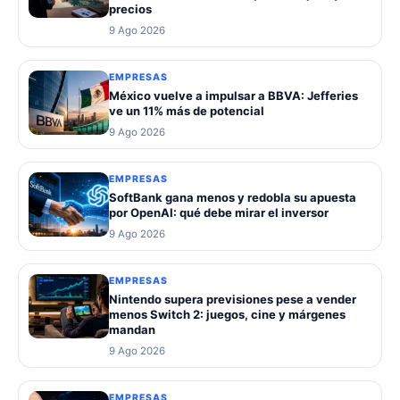
precios
9 Ago 2026
EMPRESAS
México vuelve a impulsar a BBVA: Jefferies
ve un 11% más de potencial
9 Ago 2026
EMPRESAS
SoftBank gana menos y redobla su apuesta
por OpenAI: qué debe mirar el inversor
9 Ago 2026
EMPRESAS
Nintendo supera previsiones pese a vender
menos Switch 2: juegos, cine y márgenes
mandan
9 Ago 2026
EMPRESAS