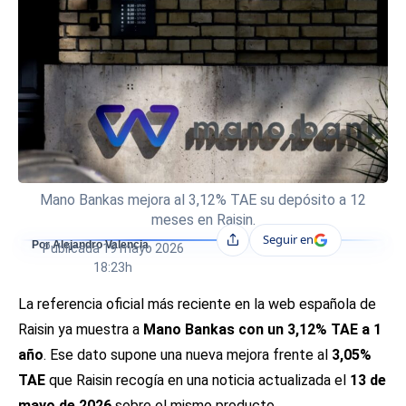
Mano Bankas mejora al 3,12% TAE su depósito a 12
meses en Raisin.
Seguir en
Compartir
Por Alejandro Valencia
Publicada
19 mayo 2026
18:23h
La referencia oficial más reciente en la web española de
Raisin ya muestra a
Mano Bankas con un 3,12% TAE a 1
año
. Ese dato supone una nueva mejora frente al
3,05%
TAE
que Raisin recogía en una noticia actualizada el
13 de
mayo de 2026
sobre el mismo producto.