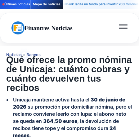
Últimas noticias
Mapa de noticias
Andbank lanza un fondo para invertir 200 millones en h
Finantres Noticias
Noticias
»
Bancos
Qué ofrece la promo nómina
de Unicaja: cuánto cobras y
cuánto devuelven tus
recibos
Unicaja mantiene activa hasta el
30 de junio de
2026
su promoción por domiciliar nómina, pero el
reclamo conviene leerlo con lupa: el abono neto
se queda en
364,50 euros
, la devolución de
recibos tiene tope y el compromiso dura
24
meses
.