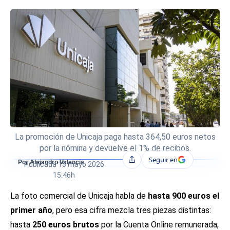
La promoción de Unicaja paga hasta 364,50 euros netos
por la nómina y devuelve el 1% de recibos.
Seguir en
Compartir
Por Alejandro Valencia
Publicada
13 mayo 2026
15:46h
La foto comercial de Unicaja habla de
hasta 900 euros el
primer año
, pero esa cifra mezcla tres piezas distintas:
hasta
250 euros brutos
por la Cuenta Online remunerada,