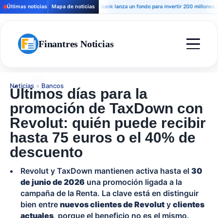
Últimas noticias
Mapa de noticias
Andbank lanza un fondo para invertir 200 millones en hot
Finantres Noticias
Noticias
»
Bancos
Últimos días para la
promoción de TaxDown con
Revolut: quién puede recibir
hasta 75 euros o el 40% de
descuento
Revolut y TaxDown mantienen activa hasta el
30
de junio de 2026
una promoción ligada a la
campaña de la Renta. La clave está en distinguir
bien entre
nuevos clientes de Revolut
y
clientes
actuales
, porque el beneficio no es el mismo.