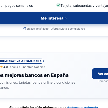
con pagos semanales
Tarjeta, subcuentas y ventajas
Me interesa
Enlace de afiliado · Oferta sujeta a condiciones
COMPARATIVA ACTUALIZADA
★
4.8
· Análisis Finantres Noticias
Ver c
os mejores bancos en España
Compara
comisiones, tarjetas, banca online y condiciones
banco.
Esta noticia ha sido elaborada por
Alejandro Valencia
.