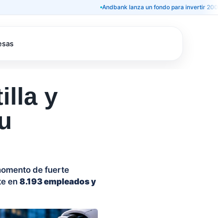
Andbank lanza un fondo para invertir 200 millones 
esas
lla y
su
 momento de fuerte
te en
8.193 empleados y