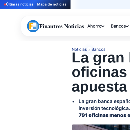
Últimas noticias
Mapa de noticias
Finantres Noticias
Ahorro
Bancos
Noticias
Bancos
»
La gran 
oficinas
apuesta 
La gran banca español
inversión tecnológica
791 oficinas menos
e