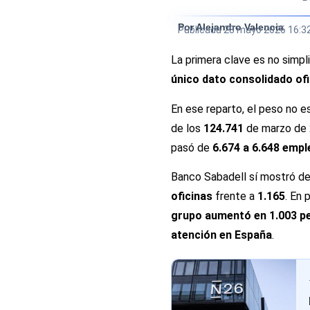
Por Alejandro Valencia
Publicada
28 mayo 2026 16:3
La primera clave es no simpli
único dato consolidado ofi
En ese reparto, el peso no 
de los
124.741
de marzo de 
pasó de
6.674 a 6.648 emp
Banco Sabadell sí mostró d
oficinas
frente a
1.165
. En 
grupo aumentó en 1.003 p
atención en España
.