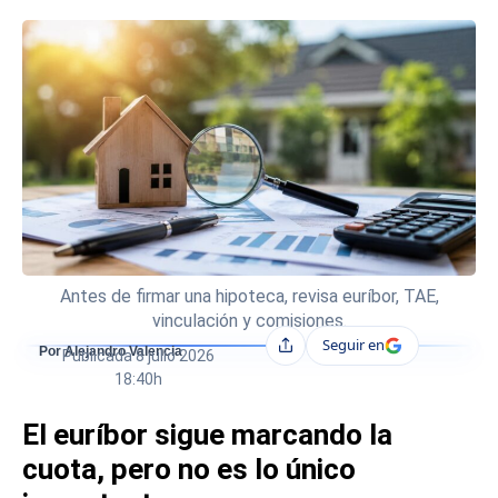
Antes de firmar una hipoteca, revisa euríbor, TAE,
vinculación y comisiones.
Seguir en
Compartir
Por Alejandro Valencia
Publicada
8 julio 2026
18:40h
El euríbor sigue marcando la
cuota, pero no es lo único