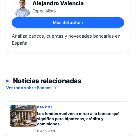
Alejandro Valencia
Especialista
Más del autor
›
Analiza bancos, cuentas y novedades bancarias en
España.
Noticias relacionadas
Ver todo sobre Bancos →
BANCOS
Los fondos vuelven a mirar a la banca: qué
significa para hipotecas, crédito y
comisiones
8 Ago 2026