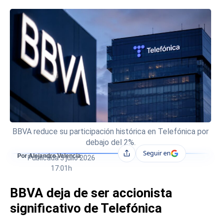
BBVA reduce su participación histórica en Telefónica por
debajo del 2%.
Seguir en
Compartir
Por Alejandro Valencia
Publicada
3 julio 2026
17:01h
BBVA deja de ser accionista
significativo de Telefónica