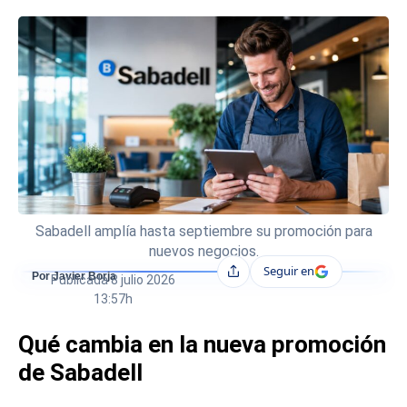
Sabadell amplía hasta septiembre su promoción para
nuevos negocios.
Seguir en
Compartir
Por Javier Borja
Publicada
8 julio 2026
13:57h
Qué cambia en la nueva promoción
de Sabadell