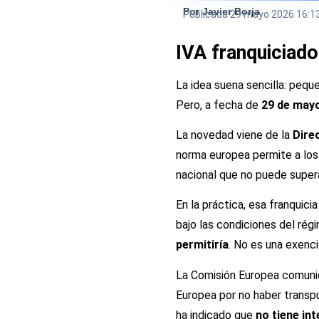
Por Javier Borja
Publicada
29 mayo 2026 16:1
IVA franquiciad
La idea suena sencilla: peq
Pero, a fecha de
29 de may
La novedad viene de la
Dire
norma europea permite a los
nacional que no puede super
En la práctica, esa franquic
bajo las condiciones del rég
permitiría
. No es una exenc
La Comisión Europea comuni
Europea por no haber trans
ha indicado que
no tiene in