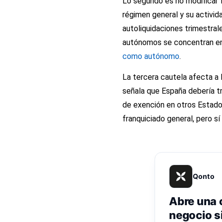
Lo segundo es no modificar f
régimen general y su activid
autoliquidaciones trimestra
autónomos se concentran en a
como autónomo
.
La tercera cautela afecta a 
señala que España debería t
de exención en otros Estad
franquiciado general, pero sí
Qonto
Abre una 
negocio s