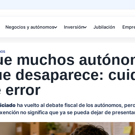
Negocios y autónomos
Inversión
Jubilación
Empr
mos
que muchos autón
ue desaparece: cu
 error
iciado
ha vuelto al debate fiscal de los autónomos, per
exención no significa que ya se pueda dejar de presenta