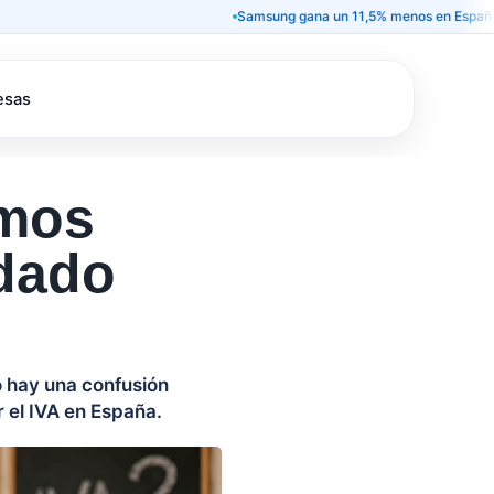
Samsung gana un 11,5% menos en España y deja 
esas
omos
idado
o hay una confusión
r el IVA en España.