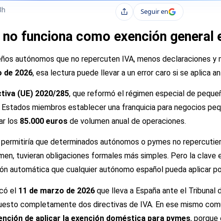
3h
Seguir en
Compartir
o no funciona como exención general 
ueños autónomos que no repercuten IVA, menos declaraciones y 
o de 2026
, esa lectura puede llevar a un error caro si se aplica 
ctiva (UE) 2020/285
, que reformó el régimen especial de peque
 Estados miembros establecer una franquicia para negocios peq
ar los
85.000 euros
de volumen anual de operaciones.
ia permitiría que determinados autónomos o pymes no repercutier
imen, tuvieran obligaciones formales más simples. Pero la clave 
ión automática que cualquier autónomo español pueda aplicar po
có el
11 de marzo de 2026
que lleva a España ante el Tribunal d
puesto completamente dos directivas de IVA. En ese mismo com
tención de aplicar la exención doméstica para pymes
, porque