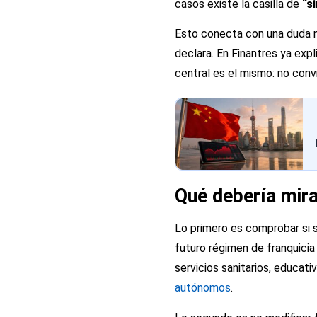
casos existe la casilla de
“s
Esto conecta con una duda m
declara. En Finantres ya ex
central es el mismo: no conv
Qué debería mir
Lo primero es comprobar si s
futuro régimen de franquicia
servicios sanitarios, educati
autónomos
.