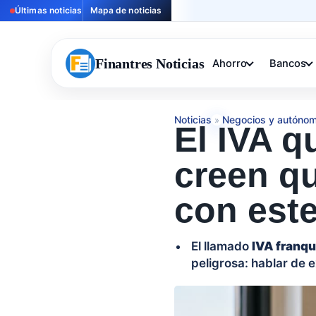
Últimas noticias
Mapa de noticias
Finantres Noticias
Ahorro
Bancos
Noticias
Negocios y autóno
»
El IVA 
creen q
con este
El llamado
IVA franqu
peligrosa: hablar de 