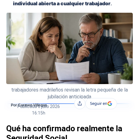
individual abierta a cualquier trabajador
.
trabajadores madrileños revisan la letra pequeña de la
jubilación anticipada
Seguir en
Compartir
Por Carmen Villegas
Publicada
6 julio 2026
16:15h
Qué ha confirmado realmente la
Seguridad Social