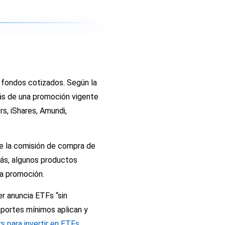
 fondos cotizados. Según la
ás de una promoción vigente
, iShares, Amundi,
ve la comisión de compra de
más, algunos productos
la promoción.
r anuncia ETFs “sin
mportes mínimos aplican y
s para invertir en ETFs
.