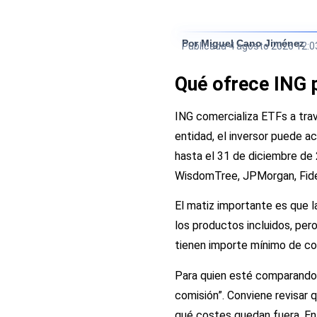
Por Miguel Cano Jiménez
Publicada
4 agosto 2026 12:0
Qué ofrece ING p
ING comercializa ETFs a tra
entidad, el inversor puede 
hasta el 31 de diciembre d
WisdomTree, JPMorgan, Fidel
El matiz importante es que l
los productos incluidos, pe
tienen importe mínimo de co
Para quien esté comparando p
comisión”. Conviene revisar 
qué costes quedan fuera. En