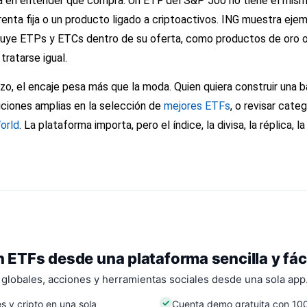
stá en entender qué compra. Un ETF del S&P 500 no tiene el mis
de renta fija o un producto ligado a criptoactivos. ING muestra e
luye ETPs y ETCs dentro de su oferta, como productos de oro o 
tratarse igual.
azo, el encaje pesa más que la moda. Quien quiera construir una 
iones amplias en la selección de
mejores ETFs
, o revisar cat
orld
. La plataforma importa, pero el índice, la divisa, la réplica, l
n ETFs desde una plataforma sencilla y fác
globales, acciones y herramientas sociales desde una sola app
s y cripto en una sola
Cuenta demo gratuita con 100