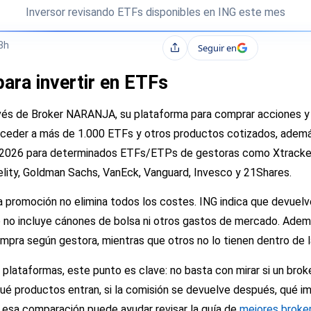
Inversor revisando ETFs disponibles en ING este mes
3h
Seguir en
Compartir
ara invertir en ETFs
vés de Broker NARANJA, su plataforma para comprar acciones y
acceder a más de 1.000 ETFs y otros productos cotizados, adem
e 2026 para determinados ETFs/ETPs de gestoras como Xtrackers
ity, Goldman Sachs, VanEck, Vanguard, Invesco y 21Shares.
a promoción no elimina todos los costes. ING indica que devuel
ro no incluye cánones de bolsa ni otros gastos de mercado. Ade
mpra según gestora, mientras que otros no lo tienen dentro de 
lataformas, este punto es clave: no basta con mirar si un broke
qué productos entran, si la comisión se devuelve después, qué i
 esa comparación puede ayudar revisar la guía de
mejores broker