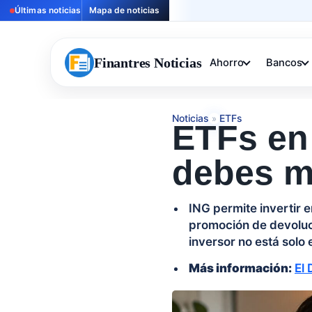
Últimas noticias
Mapa de noticias
Finantres Noticias
Ahorro
Bancos
Noticias
ETFs
»
ETFs en 
debes mi
ING permite invertir
promoción de devoluc
inversor no está solo e
Más información:
El