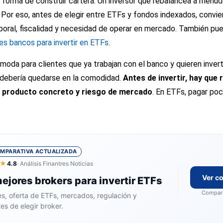
 forma de construir cartera. Un inversor que rebalancea a menu
. Por eso, antes de elegir entre ETFs y fondos indexados, convie
poral, fiscalidad y necesidad de operar en mercado. También pue
es bancos para invertir en ETFs
.
oda para clientes que ya trabajan con el banco y quieren invert
o debería quedarse en la comodidad.
Antes de invertir, hay que 
ad, producto concreto y riesgo de mercado
. En ETFs, pagar poc
MPARATIVA ACTUALIZADA
★
4.8
· Análisis Finantres Noticias
Ver c
jores brokers para invertir ETFs
Compara
s, oferta de ETFs, mercados, regulación y
es de elegir broker.