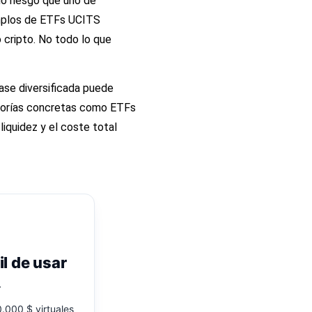
mo riesgo que uno de
jemplos de ETFs UCITS
cripto. No todo lo que
base diversificada puede
egorías concretas como
ETFs
a liquidez y el coste total
il de usar
.
.000 $ virtuales