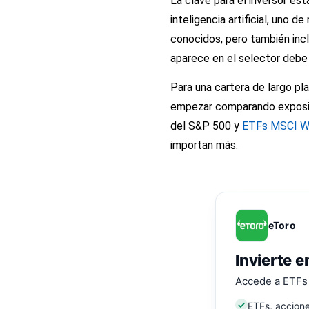
La clave para el inversor e
inteligencia artificial, uno 
conocidos, pero también inc
aparece en el selector debe 
Para una cartera de largo pl
empezar comparando exposic
del S&P 500
y
ETFs MSCI W
importan más.
eToro
Invierte e
Accede a ETFs 
ETFs, accione