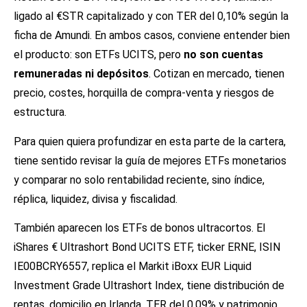
ligado al €STR capitalizado y con TER del 0,10% según la
ficha de Amundi. En ambos casos, conviene entender bien
el producto: son ETFs UCITS, pero
no son cuentas
remuneradas ni depósitos
. Cotizan en mercado, tienen
precio, costes, horquilla de compra-venta y riesgos de
estructura.
Para quien quiera profundizar en esta parte de la cartera,
tiene sentido revisar la guía de
mejores ETFs monetarios
y comparar no solo rentabilidad reciente, sino índice,
réplica, liquidez, divisa y fiscalidad.
También aparecen los ETFs de bonos ultracortos. El
iShares € Ultrashort Bond UCITS ETF, ticker ERNE, ISIN
IE00BCRY6557, replica el Markit iBoxx EUR Liquid
Investment Grade Ultrashort Index, tiene distribución de
rentas, domicilio en Irlanda, TER del 0,09% y patrimonio