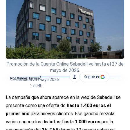
Promoción de la Cuenta Online Sabadell va hasta el 27 de
mayo de 2026.
Seguir en
Compartir
Por Xavier Tarrasó
Publicada
21 mayo 2026
17:04h
La campaña que ahora aparece en la web de Sabadell se
presenta como una oferta de
hasta 1.400 euros el
primer año
para nuevos clientes. Ese gancho mezcla
varios conceptos distintos: hasta
1.000 euros
por la
remuneración del
2% TAE
durante 12 meses sobre un